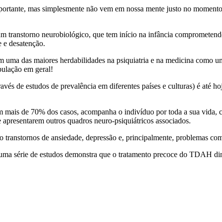
importante, mas simplesmente não vem em nossa mente justo no momen
m transtorno neurobiológico, que tem início na infância comprometendo
e e desatenção.
m uma das maiores herdabilidades na psiquiatria e na medicina como 
ulação em geral!
vés de estudos de prevalência em diferentes países e culturas) é até ho
 em mais de 70% dos casos, acompanha o indivíduo por toda a sua vida,
 apresentarem outros quadros neuro-psiquiátricos associados.
transtornos de ansiedade, depressão e, principalmente, problemas com
, uma série de estudos demonstra que o tratamento precoce do TDAH d