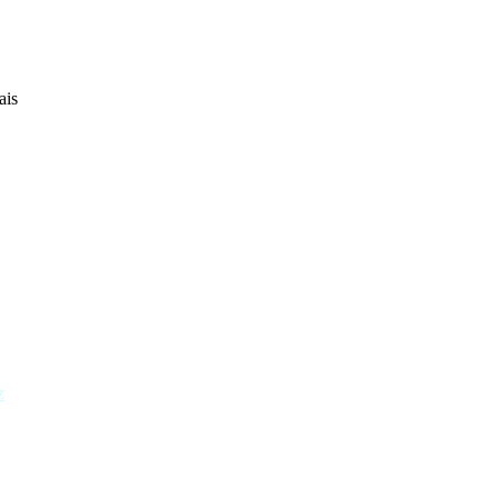
ais
z