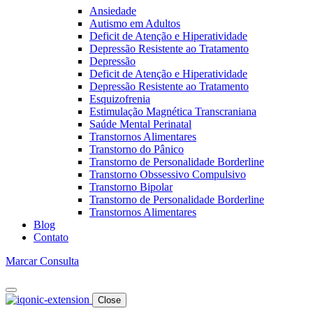
Ansiedade
Autismo em Adultos
Deficit de Atenção e Hiperatividade
Depressão Resistente ao Tratamento
Depressão
Deficit de Atenção e Hiperatividade
Depressão Resistente ao Tratamento
Esquizofrenia
Estimulação Magnética Transcraniana
Saúde Mental Perinatal
Transtornos Alimentares
Transtorno do Pânico
Transtorno de Personalidade Borderline
Transtorno Obssessivo Compulsivo
Transtorno Bipolar
Transtorno de Personalidade Borderline
Transtornos Alimentares
Blog
Contato
Marcar Consulta
Close