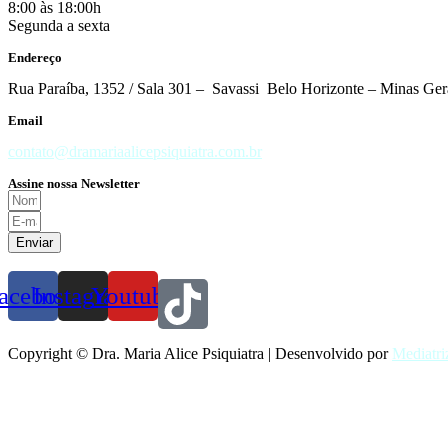
8:00 às 18:00h
Segunda a sexta
Endereço
Rua Paraíba, 1352 / Sala 301 – Savassi Belo Horizonte – Minas Ger
Email
contato@dramariaalicepsiquiatra.com.br
Assine nossa Newsletter
Enviar
acebook
Instagram
Youtube
Copyright © Dra. Maria Alice Psiquiatra | Desenvolvido por
Mediatri