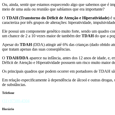
Ou, ainda, sentir que estamos esquecendo algo que sabemos que é 
meio de uma aula ou reunião que sabíamos que era importante?
O
TDAH (Transtorno do Déficit de Atenção e Hiperatividade)
é u
caracteriza por três grupos de alterações: hiperatividade, impulsividad
Ele possui um componente genético muito forte, sendo um quadro co
um chance de 2 a 10 vezes maior de também der
TDAH
do que a pop
Apesar do
TDAH
(DDA) atingir até 6% das crianças (dado obtido atra
que tratam apenas das suas conseqüências.
O
TDAH/DDA
aparece na infância, antes dos 12 anos de idade, e,
Déficit de Atenção e Hiperatividade possuem um risco muito maior de
Os principais quadros que podem ocorrer em portadores de TDAH são 
Em relação especificamente à dependência de álcool e outras drogas
de substâncias.
Telefone
(31) 97500-4504
Horário