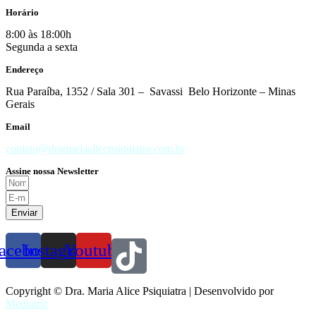
Horário
8:00 às 18:00h
Segunda a sexta
Endereço
Rua Paraíba, 1352 / Sala 301 – Savassi Belo Horizonte – Minas
Gerais
Email
contato@dramariaalicepsiquiatra.com.br
Assine nossa Newsletter
Enviar
acebook
Instagram
Youtube
Copyright © Dra. Maria Alice Psiquiatra | Desenvolvido por
Mediatriz