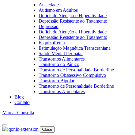
Ansiedade
Autismo em Adultos
Deficit de Atenção e Hiperatividade
Depressão Resistente ao Tratamento
Depressão
Deficit de Atenção e Hiperatividade
Depressão Resistente ao Tratamento
Esquizofrenia
Estimulação Magnética Transcraniana
Saúde Mental Perinatal
Transtornos Alimentares
Transtorno do Pânico
Transtorno de Personalidade Borderline
Transtorno Obssessivo Compulsivo
Transtorno Bipolar
Transtorno de Personalidade Borderline
Transtornos Alimentares
Blog
Contato
Marcar Consulta
Close